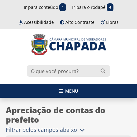
Ir para conteúdo
Ir para o rodapé
1
4
Acessibilidade
Alto Contraste
Libras
MENU
Apreciação de contas do
prefeito
Filtrar pelos campos abaixo