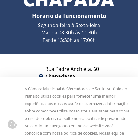
Horário de funcionamento
Segunda-feira à Sexta-feira
Manhã 08:30h às 11:30h
Tarde 13:30h às 17:06h
Rua Padre Anchieta, 60
Chapada/RS
CEP 99530-000
A Câmara Municipal de Vereadores de Santo Antônio do
Planalto utiliza cookies para fornecer uma melhor
camara@camarachapada.rs.gov.br
experiência aos nossos usuários e armazena informações
sobre como você utiliza nosso site. Para saber mais sobre
9 9913-6248
(54)
o uso de cookies, consulte nossa política de privacidade.
Ao continuar navegando em nosso website você
Siga-nos!
concorda com nossa política de cookies. Nossa equipe