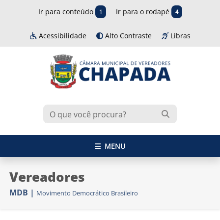
Ir para conteúdo
Ir para o rodapé
1
4
Acessibilidade
Alto Contraste
Libras
MENU
Vereadores
MDB
|
Movimento Democrático Brasileiro