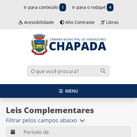
Ir para conteúdo
Ir para o rodapé
1
4
Acessibilidade
Alto Contraste
Libras
MENU
Leis Complementares
Filtrar pelos campos abaixo
web.dts