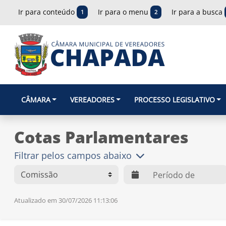
Ir para conteúdo
Ir para o menu
Ir para a busca
1
2
CÂMARA
VEREADORES
PROCESSO LEGISLATIVO
Cotas Parlamentares
Filtrar pelos campos abaixo
web.dts
Atualizado em 30/07/2026 11:13:06