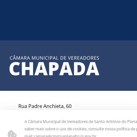
Rua Padre Anchieta, 60
Chapada/RS
CEP 99530-000
A Câmara Municipal de Vereadores de Santo Antônio do Planalt
saber mais sobre o uso de cookies, consulte nossa política d
mail:
camara@cmstoaplanalto.rs.gov.br