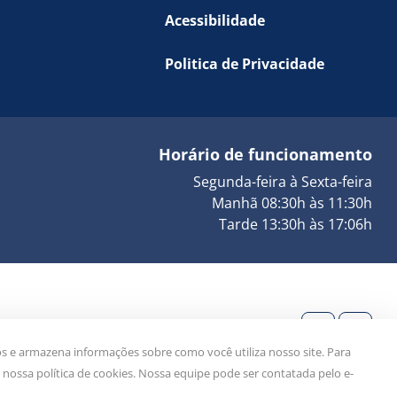
Acessibilidade
Politica de Privacidade
Horário de funcionamento
Segunda-feira à Sexta-feira
Manhã 08:30h às 11:30h
Tarde 13:30h às 17:06h
9 9913-6248
Siga-nos!
s e armazena informações sobre como você utiliza nosso site. Para
nossa política de cookies. Nossa equipe pode ser contatada pelo e-