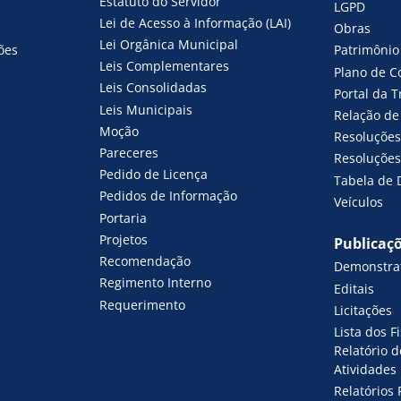
Estatuto do Servidor
LGPD
Lei de Acesso à Informação (LAI)
Obras
Lei Orgânica Municipal
ões
Patrimônio
Leis Complementares
Plano de C
Leis Consolidadas
Portal da 
Leis Municipais
Relação de 
Moção
Resoluções
Pareceres
Resoluções 
Pedido de Licença
Tabela de 
Pedidos de Informação
Veículos
Portaria
Projetos
Publicaç
Recomendação
Demonstrat
Regimento Interno
Editais
Requerimento
Licitações
Lista dos F
Relatório 
Atividades
Relatórios 