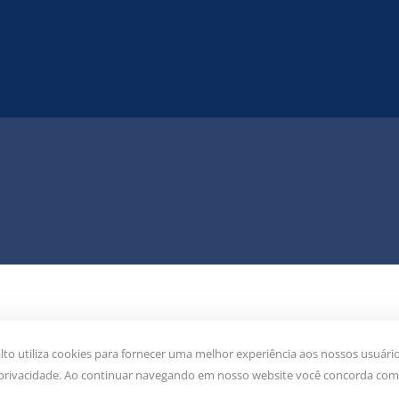
camara@camarachapada.rs.gov.br
(54)
o utiliza cookies para fornecer uma melhor experiência aos nossos usuário
e privacidade. Ao continuar navegando em nosso website você concorda com 