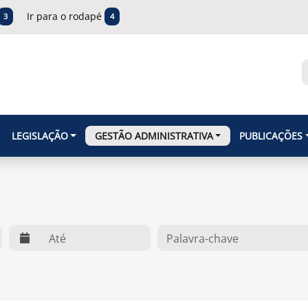
Ir para o rodapé
3
4
LEGISLAÇÃO
GESTÃO ADMINISTRATIVA
PUBLICAÇÕES
web.dte
O que você procura?