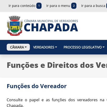
Ir para conteúdo
Ir para o menu
Ir para a busca
1
2
CÂMARA
VEREADORES
PROCESSO LEGISLATIVO
Funções e Direitos dos V
Funções do Vereador
Consulte o papel e as funções dos vereadores na
Chapada.