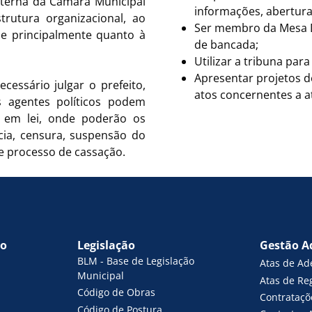
nterna da Câmara Municipal
informações, abertura
rutura organizacional, ao
Ser membro da Mesa Di
, e principalmente quanto à
de bancada;
Utilizar a tribuna para
Apresentar projetos de
essário julgar o prefeito,
atos concernentes a a
es agentes políticos podem
as em lei, onde poderão os
cia, censura, suspensão do
e processo de cassação.
vo
Legislação
Gestão A
BLM - Base de Legislação
Atas de Ad
Municipal
Atas de Re
Código de Obras
Contrataçõ
Código de Postura