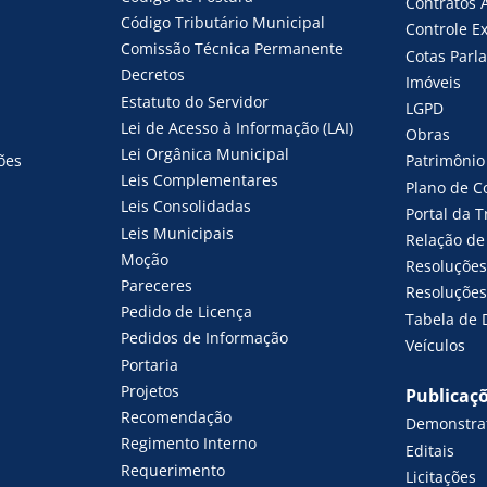
Contratos 
Código Tributário Municipal
Controle E
Comissão Técnica Permanente
Cotas Parl
Decretos
Imóveis
Estatuto do Servidor
LGPD
Lei de Acesso à Informação (LAI)
Obras
Lei Orgânica Municipal
ões
Patrimônio
Leis Complementares
Plano de C
Leis Consolidadas
Portal da 
Leis Municipais
Relação de 
Moção
Resoluções
Pareceres
Resoluções 
Pedido de Licença
Tabela de 
Pedidos de Informação
Veículos
Portaria
Projetos
Publicaç
Recomendação
Demonstrat
Regimento Interno
Editais
Requerimento
Licitações