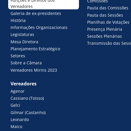
Funções e Direitos dos
Comissões
Vereadores
Pauta das Comissões
Galeria de ex-presidentes
Pauta das Sessões
História
Planilhas de Votações
Informações Organizacionais
Presença Plenária
Legislaturas
Sessões Plenárias
Mesa Diretora
Transmissão das Sess
Planejamento Estratégico
Setores
Sobre a Câmara
Vereadores Mirins 2023
Vereadores
Agenor
Cassiano (Toisso)
Gelci
Gilmar (Castanho)
Leonardo
Maico