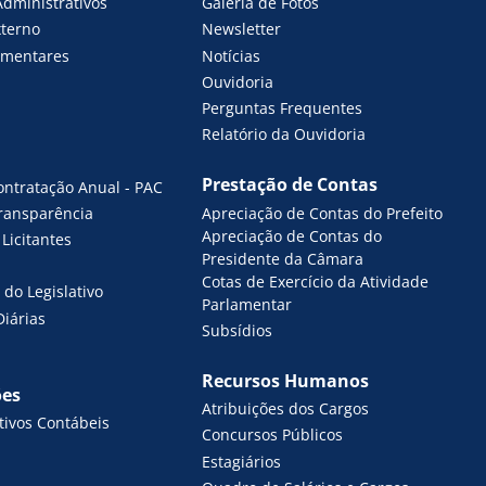
Administrativos
Galeria de Fotos
xterno
Newsletter
amentares
Notícias
Ouvidoria
Perguntas Frequentes
Relatório da Ouvidoria
Prestação de Contas
ontratação Anual - PAC
Apreciação de Contas do Prefeito
Transparência
Apreciação de Contas do
Licitantes
Presidente da Câmara
Cotas de Exercício da Atividade
do Legislativo
Parlamentar
Diárias
Subsídios
Recursos Humanos
ões
Atribuições dos Cargos
ivos Contábeis
Concursos Públicos
Estagiários