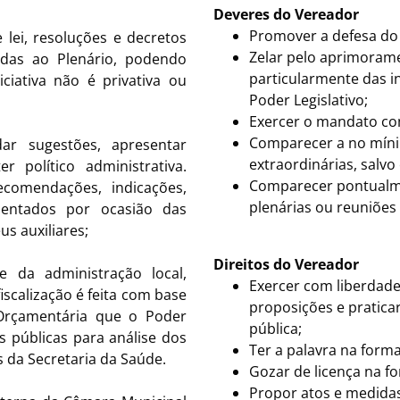
Deveres do Vereador
Promover a defesa do 
 lei, resoluções e decretos
Zelar pelo aprimorame
idas ao Plenário, podendo
particularmente das i
iativa não é privativa ou
Poder Legislativo;
Exercer o mandato co
Comparecer a no mínim
r sugestões, apresentar
extraordinárias, salvo
 político administrativa.
Comparecer pontualme
comendações, indicações,
plenárias ou reuniões
sentados por ocasião das
us auxiliares;
Direitos do Vereador
 da administração local,
Exercer com liberdade
scalização é feita com base
proposições e praticar
 Orçamentária que o Poder
pública;
s públicas para análise dos
Ter a palavra na form
s da Secretaria da Saúde.
Gozar de licença na f
Propor atos e medidas