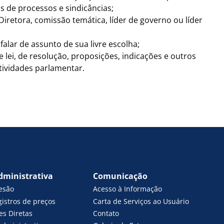
s de processos e sindicâncias;
retora, comissão temática, líder de governo ou líder
 falar de assunto de sua livre escolha;
 lei, de resolução, proposições, indicações e outros
tividades parlamentar.
dministrativa
Comunicação
esão
Acesso à Informação
gistros de preços
Carta de Serviços ao Usuário
es Diretas
Contato