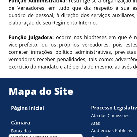
Função Administrativa:
restringe-se à organização i
de Vereadores, em tudo que diz respeito à sua est
quadro de pessoal, à direção dos serviços auxiliares
elaboração de seu Regimento Interno.
Função Julgadora:
ocorre nas hipóteses em que é nec
vice-prefeito, ou os próprios vereadores, pois est
cometer infrações político administrativas, previst
vereadores receber penalidades, tais como: advertên
exercício do mandato e até perda do mesmo, através d
Mapa do Site
Processo Legislati
Página Inicial
Ata das Comissões
Câmara
Atas
Audiências Públicas
Bancadas