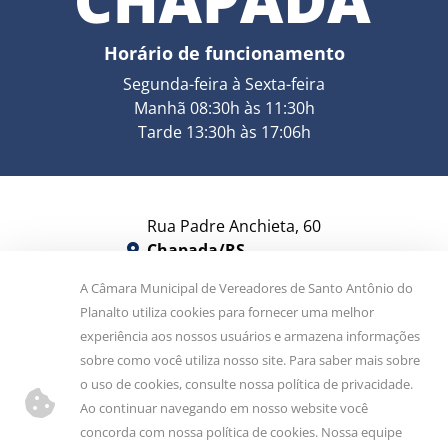
Horário de funcionamento
Segunda-feira à Sexta-feira
Manhã 08:30h às 11:30h
Tarde 13:30h às 17:06h
Rua Padre Anchieta, 60
Chapada/RS
CEP 99530-000
A Câmara Municipal de Vereadores de Santo Antônio do
Planalto utiliza cookies para fornecer uma melhor
camara@camarachapada.rs.gov.br
experiência aos nossos usuários e armazena informações
sobre como você utiliza nosso site. Para saber mais sobre
9 9913-6248
(54)
o uso de cookies, consulte nossa política de privacidade.
Ao continuar navegando em nosso website você
Siga-nos!
concorda com nossa política de cookies. Nossa equipe