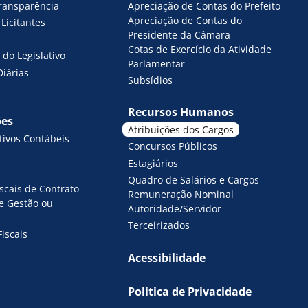
Apreciação de Contas do Prefeito
Transparência
Apreciação de Contas do
Licitantes
Presidente da Câmara
Cotas de Exercício da Atividade
do Legislativo
Parlamentar
Diárias
Subsídios
Recursos Humanos
ões
Atribuições dos Cargos
ivos Contábeis
Concursos Públicos
Estagiários
Quadro de Salários e Cargos
iscais de Contrato
Remuneração Nominal
de Gestão ou
Autoridade/Servidor
Terceirizados
Fiscais
Acessibilidade
Politica de Privacidade