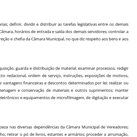
definir, dividir e distribuir as tarefas legislativas entre os demais
 Câmara, horários de entrada e saída dos demais servidores; controlar a
eção e chefia da Câmara Municipal, no que diz respeito aos bens e aos
isição, guarda e distribuição de material. examinar processos; redigir
ecto redacional, ordem de serviço, instruções, exposições de motivos,
s e vantagens financeiras e descontos determinados por lei; realizar ou
mazenagem e conservação de materiais e outros suprimentos; manter
s eletrônicos e equipamentos de microfilmagem, de digitação e executar
impeza nas diversas dependências da Câmara Municipal de Vereadores;
alho; retirar o pó de livros, estantes e armários; proceder a arrumação,