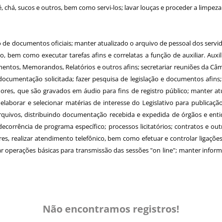
chá, sucos e outros, bem como servi-los; lavar louças e proceder a limpeza 
ão de documentos oficiais; manter atualizado o arquivo de pessoal dos servi
 bem como executar tarefas afins e correlatas a função de auxiliar. Auxi
tos, Memorandos, Relatórios e outros afins; secretariar reuniões da Câmar
ocumentação solicitada; fazer pesquisa de legislação e documentos afins; 
ores, que são gravados em áudio para fins de registro público; manter at
; elaborar e selecionar matérias de interesse do Legislativo para publicaçã
arquivos, distribuindo documentação recebida e expedida de órgãos e ent
decorrência de programa específico; processos licitatórios; contratos e outr
s, realizar atendimento telefônico, bem como efetuar e controlar ligaçõe
ar operações básicas para transmissão das sessões "on line"; manter infor
Não encontramos registros!