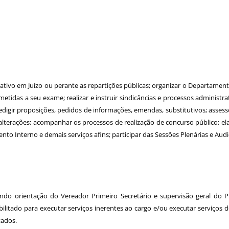
tivo em Juízo ou perante as repartições públicas; organizar o Departament
idas a seu exame; realizar e instruir sindicâncias e processos administrativ
edigir proposições, pedidos de informações, emendas, substitutivos; assess
alterações; acompanhar os processos de realização de concurso público; el
o Interno e demais serviços afins; participar das Sessões Plenárias e Audi
indo orientação do Vereador Primeiro Secretário e supervisão geral do P
abilitado para executar serviços inerentes ao cargo e/ou executar serviços
tados.