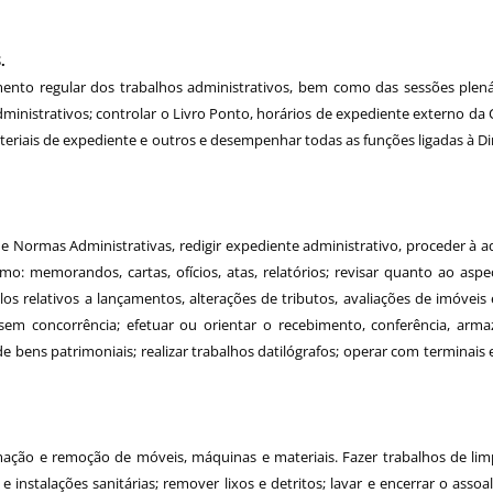
.
to regular dos trabalhos administrativos, bem como das sessões plenárias; 
dministrativos; controlar o Livro Ponto, horários de expediente externo da
eriais de expediente e outros e desempenhar todas as funções ligadas à Dir
e Normas Administrativas, redigir expediente administrativo, proceder à aqu
omo: memorandos, cartas, ofícios, atas, relatórios; revisar quanto ao asp
culos relativos a lançamentos, alterações de tributos, avaliações de imóvei
 sem concorrência; efetuar ou orientar o recebimento, conferência, ar
de bens patrimoniais; realizar trabalhos datilógrafos; operar com terminai
umação e remoção de móveis, máquinas e materiais. Fazer trabalhos de l
e instalações sanitárias; remover lixos e detritos; lavar e encerrar o asso