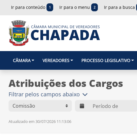
Ir para conteúdo
Ir para o menu
Ir para a busca
1
2
CÂMARA
VEREADORES
PROCESSO LEGISLATIVO
Atribuições dos Cargos
Filtrar pelos campos abaixo
web.dts
Atualizado em 30/07/2026 11:13:06