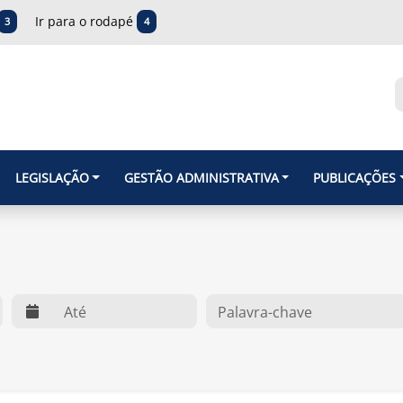
Ir para o rodapé
3
4
LEGISLAÇÃO
GESTÃO ADMINISTRATIVA
PUBLICAÇÕES
web.dte
O que você procura?