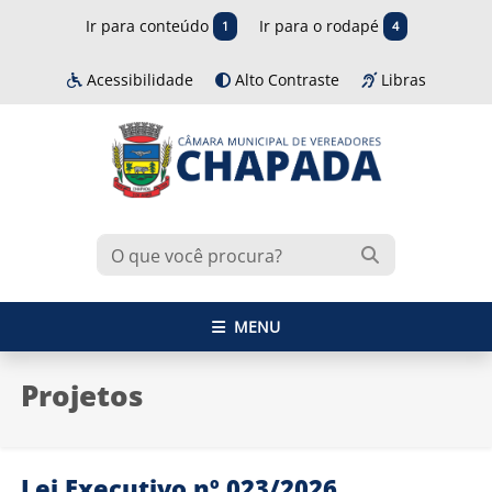
Ir para conteúdo
Ir para o rodapé
1
4
Acessibilidade
Alto Contraste
Libras
MENU
Projetos
Lei Executivo nº 023/2026