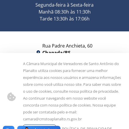
Segunda-feira à Sexta-feira
Manhã 08:30h às 11:30h
Tarde 13:30h às 17:06h
Rua Padre Anchieta, 60
Chapada/RS
CEP 99530-000
A Câmara Municipal de Vereadores de Santo Antônio do
Planalto utiliza cookies para fornecer uma melhor
camara@camarachapada.rs.gov.br
experiência aos nossos usuários e armazena informações
sobre como você utiliza nosso site. Para saber mais sobre
9 9913-6248
(54)
o uso de cookies, consulte nossa política de privacidade.
Ao continuar navegando em nosso website você
Siga-nos!
concorda com nossa política de cookies. Nossa equipe
pode ser contatada pelo e-mail:
camara@cmstoaplanalto.rs.gov.br
CONCORDO
POLÍTICA DE PRIVACIDADE